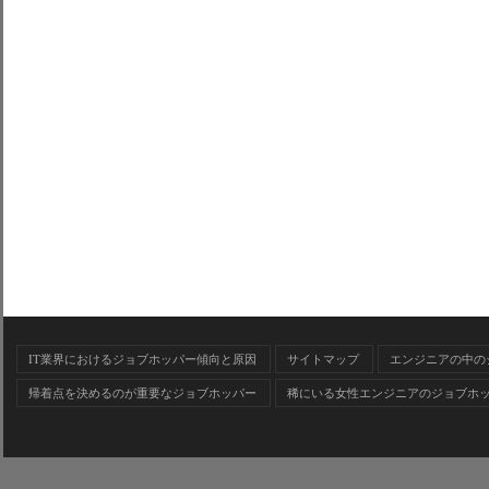
IT業界におけるジョブホッパー傾向と原因
サイトマップ
エンジニアの中の
帰着点を決めるのが重要なジョブホッパー
稀にいる女性エンジニアのジョブホ